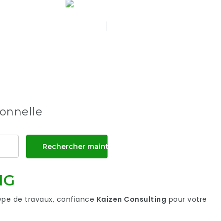
E
CTEZ-NOUS
EN
SE CONNECTER
MMENCE
ionnelle
Rechercher maintenant
NG
ype de travaux, confiance
Kaizen Consulting
pour votre